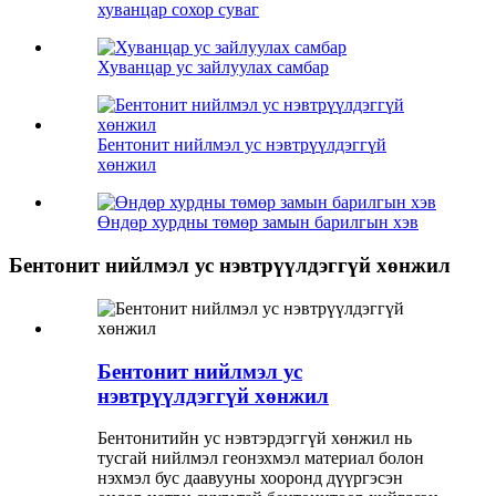
хуванцар сохор суваг
Хуванцар ус зайлуулах самбар
Бентонит нийлмэл ус нэвтрүүлдэггүй
хөнжил
Өндөр хурдны төмөр замын барилгын хэв
Бентонит нийлмэл ус нэвтрүүлдэггүй хөнжил
Бентонит нийлмэл ус
нэвтрүүлдэггүй хөнжил
Бентонитийн ус нэвтэрдэггүй хөнжил нь
тусгай нийлмэл геонэхмэл материал болон
нэхмэл бус даавууны хооронд дүүргэсэн