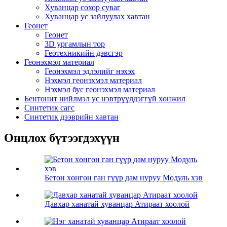
Хуванцар сохор суваг
Хуванцар ус зайлуулах хавтан
Геонет
Геонет
3D ургамлын тор
Геотехникийн дэвсгэр
Геонэхмэл материал
Геонэхмэл эдлэлийг нэхэх
Нэхмэл геонэхмэл материал
Нэхмэл бус геонэхмэл материал
Бентонит нийлмэл ус нэвтрүүлдэггүй хөнжил
Синтетик сагс
Синтетик дээврийн хавтан
Онцлох бүтээгдэхүүн
Бетон хөнгөн ган гүүр дам нуруу Модуль хэв
Давхар ханатай хуванцар Атираат хоолой