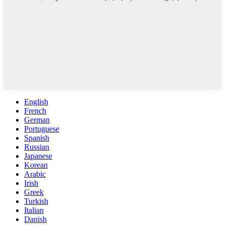
English
French
German
Portuguese
Spanish
Russian
Japanese
Korean
Arabic
Irish
Greek
Turkish
Italian
Danish