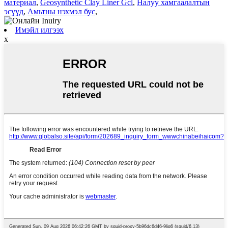
материал
,
Geosynthetic Clay Liner Gcl
,
Налуу хамгаалалтын
эсүүд
,
Амьтны нэхмэл бус
,
Имэйл илгээх
x