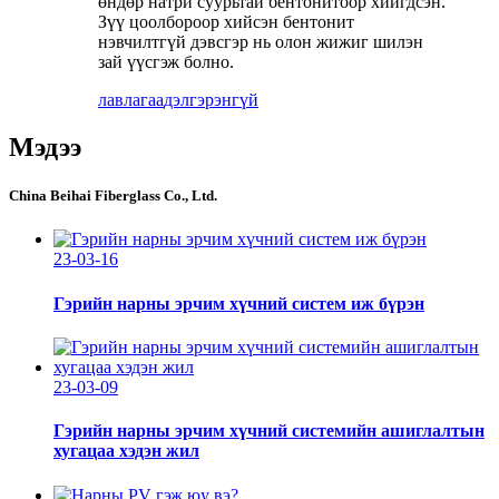
өндөр натри суурьтай бентонитоор хийгдсэн.
Зүү цоолбороор хийсэн бентонит
нэвчилтгүй дэвсгэр нь олон жижиг шилэн
зай үүсгэж болно.
лавлагаа
дэлгэрэнгүй
Мэдээ
China Beihai Fiberglass Co., Ltd.
23-03-16
Гэрийн нарны эрчим хүчний систем иж бүрэн
23-03-09
Гэрийн нарны эрчим хүчний системийн ашиглалтын
хугацаа хэдэн жил