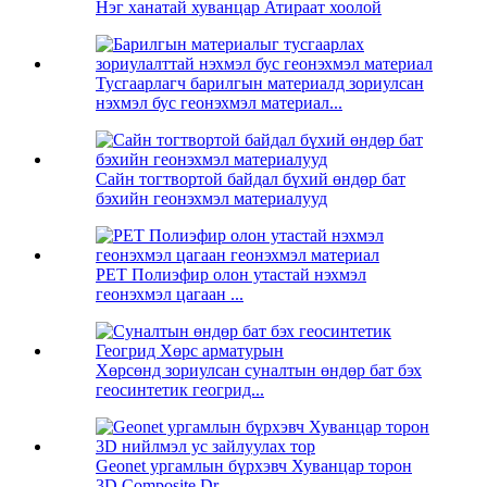
Нэг ханатай хуванцар Атираат хоолой
Тусгаарлагч барилгын материалд зориулсан
нэхмэл бус геонэхмэл материал...
Сайн тогтвортой байдал бүхий өндөр бат
бэхийн геонэхмэл материалууд
PET Полиэфир олон утастай нэхмэл
геонэхмэл цагаан ...
Хөрсөнд зориулсан суналтын өндөр бат бэх
геосинтетик геогрид...
Geonet ургамлын бүрхэвч Хуванцар торон
3D Composite Dr...