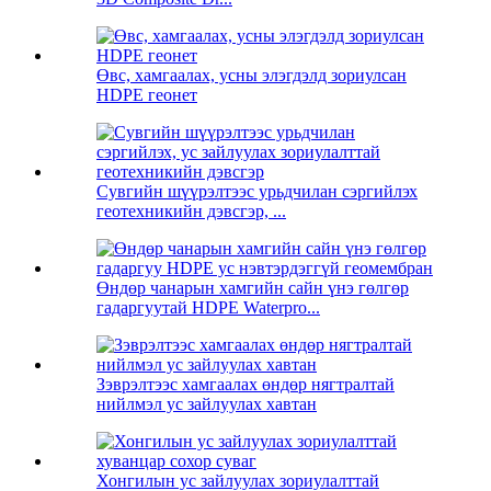
Өвс, хамгаалах, усны элэгдэлд зориулсан
HDPE геонет
Сувгийн шүүрэлтээс урьдчилан сэргийлэх
геотехникийн дэвсгэр, ...
Өндөр чанарын хамгийн сайн үнэ гөлгөр
гадаргуутай HDPE Waterpro...
Зэврэлтээс хамгаалах өндөр нягтралтай
нийлмэл ус зайлуулах хавтан
Хонгилын ус зайлуулах зориулалттай