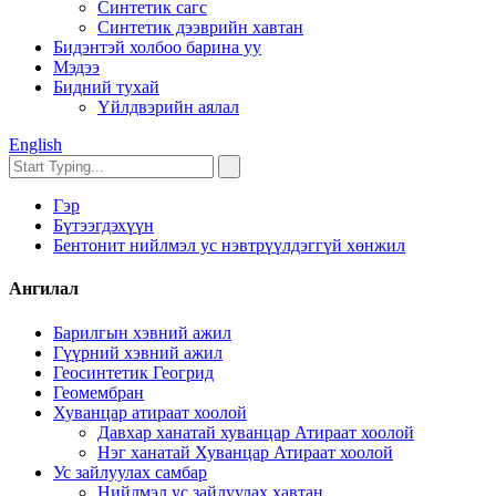
Синтетик сагс
Синтетик дээврийн хавтан
Бидэнтэй холбоо барина уу
Мэдээ
Бидний тухай
Үйлдвэрийн аялал
English
Гэр
Бүтээгдэхүүн
Бентонит нийлмэл ус нэвтрүүлдэггүй хөнжил
Ангилал
Барилгын хэвний ажил
Гүүрний хэвний ажил
Геосинтетик Геогрид
Геомембран
Хуванцар атираат хоолой
Давхар ханатай хуванцар Атираат хоолой
Нэг ханатай Хуванцар Атираат хоолой
Ус зайлуулах самбар
Нийлмэл ус зайлуулах хавтан