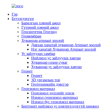
Гэр
Бүтээгдэхүүн
Барилгын хэвний ажил
Гүүрний хэвний ажил
Геосинтетик Геогрид
Геомембран
Хуванцар атираат хоолой
Давхар ханатай хуванцар Атираат хоолой
Нэг ханатай Хуванцар Атираат хоолой
Ус зайлуулах самбар
Нийлмэл ус зайлуулах хавтан
Хуванцар сохор суваг
Хуванцар ус зайлуулах хавтан
Геонет
Геонет
3D ургамлын тор
Геотехникийн дэвсгэр
Геонэхмэл материал
Геонэхмэл эдлэлийг нэхэх
Нэхмэл геонэхмэл материал
Нэхмэл бус геонэхмэл материал
Бентонит нийлмэл ус нэвтрүүлдэггүй хөнжил