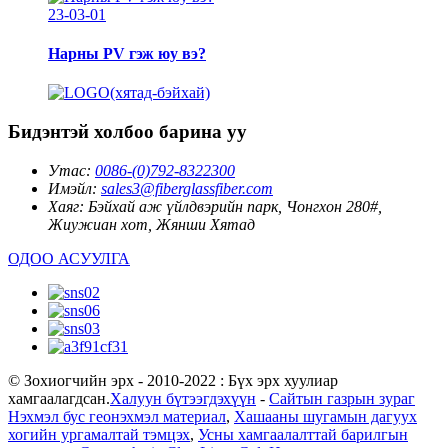
23-03-01
Нарны PV гэж юу вэ?
Бидэнтэй холбоо барина уу
Утас:
0086-(0)792-8322300
Имэйл:
sales3@fiberglassfiber.com
Хаяг:
Бэйхай аж үйлдвэрийн парк, Чонгхон 280#,
Жиужиан хот, Жянши Хятад
ОДОО АСУУЛГА
© Зохиогчийн эрх - 2010-2022 : Бүх эрх хуулиар
хамгаалагдсан.
Халуун бүтээгдэхүүн
-
Сайтын газрын зураг
Нэхмэл бус геонэхмэл материал
,
Хашааны шугамын дагуух
хогийн ургамалтай тэмцэх
,
Усны хамгаалалттай барилгын